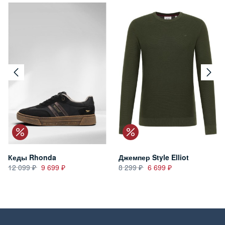
Кеды Rhonda
Джемпер Style Elliot
12 099
9 699
8 299
6 699