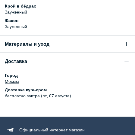
Крой в бёдрах
Зауженный
Фасон
Зауженный
Материалы и уход
Состав
Доставка
100% хлопок
Уход за изделием
Город
Бережная стирка при температуре не более 30С, химчистка
Москва
запрещена, отбеливание запрещено, машинная сушка
Доставка курьером
запрещена, гладить при низкой температуре до 110С
бесплатно
завтра (пт, 07 августа)
Официальный
интернет магазин