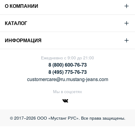
О КОМПАНИИ
Mustang
КАТАЛОГ
Философия
Новая коллекция
Устойчивое развитие
ИНФОРМАЦИЯ
Гид по мужскому дениму
Сотрудничество
Условия продажи
Гид по женскому дениму
Ежедневно с 9:00 до 21:00
Карьера
Политика конфиденциальности
8 (800) 600-76-73
Таблицы размеров
Магазины
8 (495) 775-76-73
Оплата и доставка
customercare@ru.mustang-jeans.com
Обмен и возврат
Мы в соцсетях
© 2017–2026 ООО «Мустанг РУС». Все права защищены.