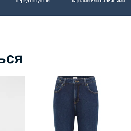
перед покупкой
картами или наличными
ься