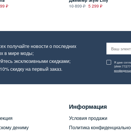
na
Джемпер Style Lilly
699
10 899
5 299
ех получайте новости о последних
х в мире моды;
йтесь эксклюзивными скидками;
Я даю согл
(ИНН 77277
10% скидку на первый заказ.
конфиденци
Информация
екция
Условия продажи
скому дениму
Политика конфиденциально