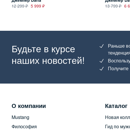
Джемпер Dana
Джемпер Da
12 299
5 999
13 799
6 
Будьте в курсе
Раньше вс
тенденция
наших новостей!
Воспользу
Получите 
О компании
Каталог
Mustang
Новая колл
Философия
Гид по муж