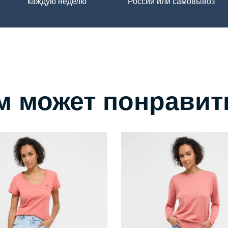
каждую неделю
России или самовывоз
м может понравит