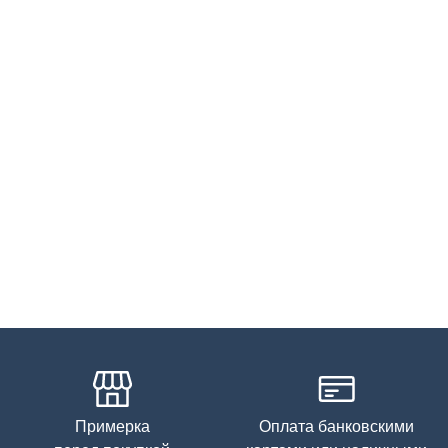
Бережная стирка при температуре не более 30С, химчистка
запрещена, отбеливание запрещено, машинная сушка
запрещена
Примерка
Оплата банковскими