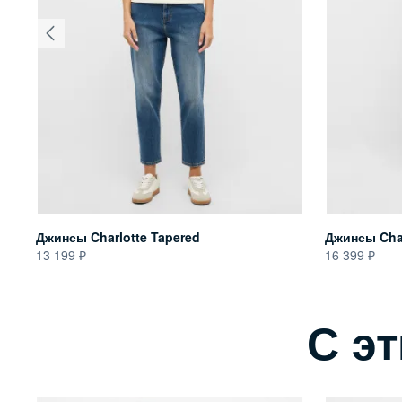
Джинсы Charlotte Tapered
Джинсы Char
13 199
16 399
С э