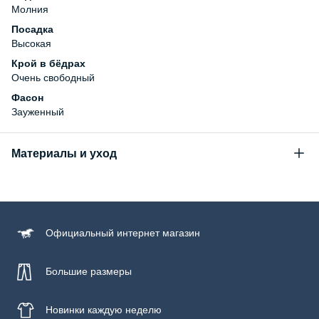
Молния
Посадка
Высокая
Крой в бёдрах
Очень свободный
Фасон
Зауженный
Материалы и уход
Состав
100% хлопок
Уход за изделием
Официальный
интернет магазин
Бережная стирка при температуре не более 30С, химчистка
запрещена, отбеливание запрещено, машинная сушка
запрещена, гладить при низкой температуре до 110С
Большие размеры
Новинки
каждую неделю