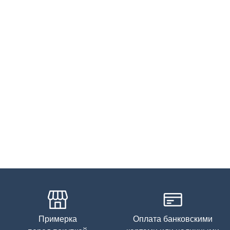
Бережная стирка при температуре не более 30С, химчистка
запрещена, отбеливание запрещено, машинная сушка
запрещена, гладить при низкой температуре до 110С
Примерка
Оплата банковскими