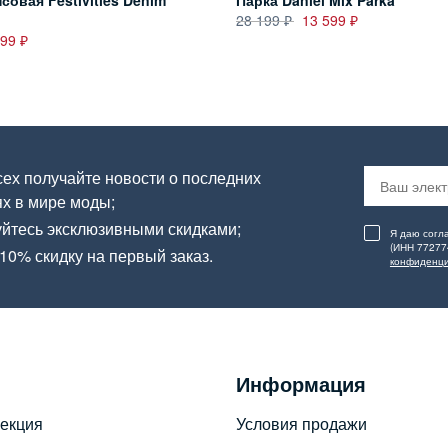
совая Festivities Denim
Парка Daniel Mix Parka
28 199
13 599
399
ех получайте новости о последних
х в мире моды;
йтесь эксклюзивными скидками;
Я даю согл
(ИНН 77277
10% скидку на первый заказ.
конфиденци
Информация
екция
Условия продажи