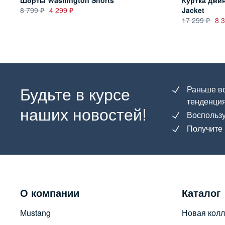
Шорты Washington Shorts
Куртка джин
8 799
4 299
Jacket
17 299
8 
Будьте в курсе
Раньше вс
тенденция
наших новостей!
Воспользу
Получите 
О компании
Каталог
Mustang
Новая колл