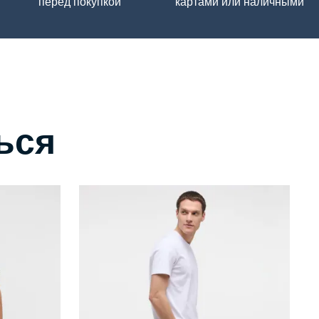
перед покупкой
картами или наличными
ься