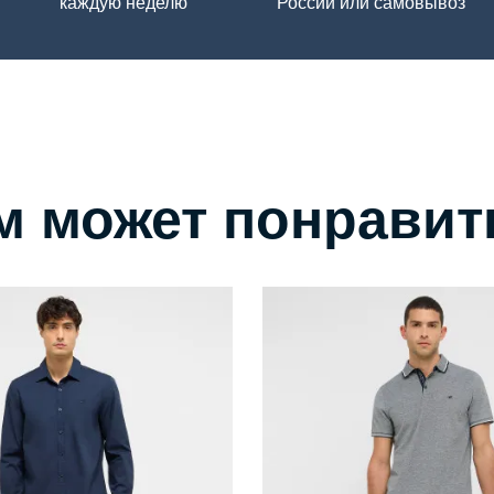
каждую неделю
России или самовывоз
м может понравит