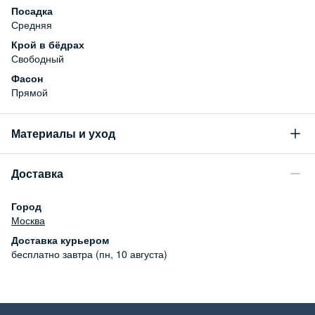
Посадка
Средняя
Крой в бёдрах
Свободный
Фасон
Прямой
Материалы и уход
Состав
Доставка
93% хлопок, 5% эластомультиэстер, 2% эластан
Уход за изделием
Город
Бережная стирка при температуре не более 30С, химчистка
Москва
запрещена, отбеливание запрещено, машинная сушка
Доставка курьером
запрещена
бесплатно
завтра (пн, 10 августа)