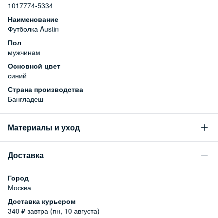
1017774-5334
Наименование
Футболка Austin
Пол
мужчинам
Основной цвет
синий
Страна производства
Бангладеш
Материалы и уход
Состав
Доставка
100% хлопок
Уход за изделием
Город
Бережная стирка при температуре не более 30С, химчистка
Москва
запрещена, отбеливание запрещено, машинная сушка
Доставка курьером
запрещена
340
₽
завтра (пн, 10 августа)