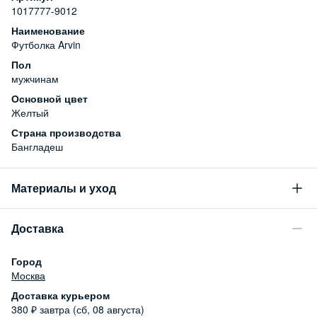
1017777-9012
Наименование
Футболка Arvin
Пол
мужчинам
Основной цвет
Желтый
Страна производства
Бангладеш
Материалы и уход
Состав
Доставка
100% хлопок
Уход за изделием
Город
Бережная стирка при температуре не более 30С, химчистка
Москва
запрещена, отбеливание запрещено, машинная сушка
Доставка курьером
запрещена
380
₽
завтра (сб, 08 августа)