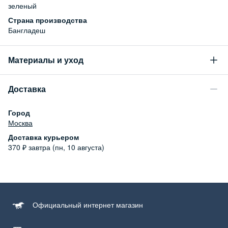
зеленый
Страна производства
Бангладеш
Материалы и уход
Состав
Доставка
100% хлопок
Уход за изделием
Город
Бережная стирка при температуре не более 30С, химчистка
Москва
запрещена, отбеливание запрещено, машинная сушка
Доставка курьером
запрещена
370
₽
завтра (пн, 10 августа)
Официальный
интернет магазин