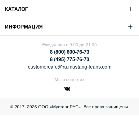
Mustang
КАТАЛОГ
Философия
Новая коллекция
Устойчивое развитие
ИНФОРМАЦИЯ
Гид по мужскому дениму
Сотрудничество
Условия продажи
Гид по женскому дениму
Ежедневно с 9:00 до 21:00
Карьера
Политика конфиденциальности
8 (800) 600-76-73
Таблицы размеров
Магазины
8 (495) 775-76-73
Оплата и доставка
customercare@ru.mustang-jeans.com
Обмен и возврат
Мы в соцсетях
© 2017–2026 ООО «Мустанг РУС». Все права защищены.