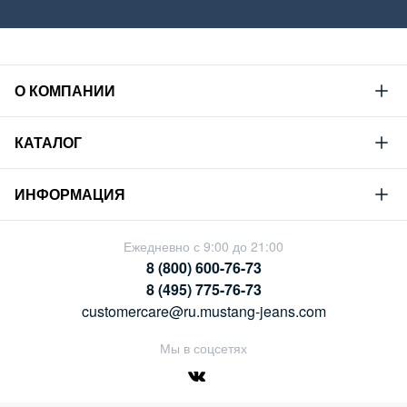
О КОМПАНИИ
Mustang
КАТАЛОГ
Философия
Новая коллекция
Устойчивое развитие
ИНФОРМАЦИЯ
Гид по мужскому дениму
Сотрудничество
Условия продажи
Гид по женскому дениму
Ежедневно с 9:00 до 21:00
Карьера
Политика конфиденциальности
8 (800) 600-76-73
Таблицы размеров
Магазины
8 (495) 775-76-73
Оплата и доставка
customercare@ru.mustang-jeans.com
Обмен и возврат
Мы в соцсетях