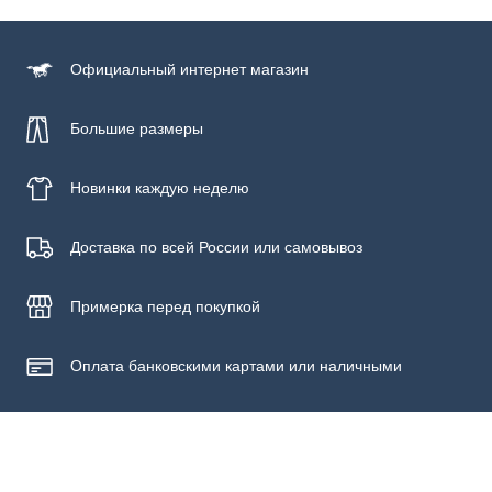
100% хлопок
Уход за изделием
Официальный
интернет магазин
Бережная стирка при температуре не более 30С, химчистка
запрещена, отбеливание запрещено, машинная сушка
запрещена
Большие размеры
Новинки
каждую неделю
Доставка по всей России или самовывоз
Примерка
перед покупкой
Оплата банковскими картами или наличными