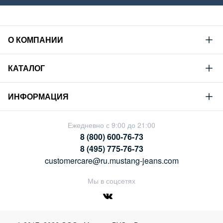
О КОМПАНИИ
Mustang
КАТАЛОГ
Философия
Новая коллекция
Устойчивое развитие
ИНФОРМАЦИЯ
Гид по мужскому дениму
Сотрудничество
Условия продажи
Гид по женскому дениму
Ежедневно с 9:00 до 21:00
Карьера
Политика конфиденциальности
8 (800) 600-76-73
Таблицы размеров
Магазины
8 (495) 775-76-73
Оплата и доставка
customercare@ru.mustang-jeans.com
Обмен и возврат
Мы в соцсетях