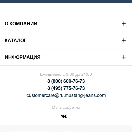
О КОМПАНИИ
Mustang
КАТАЛОГ
Философия
Новая коллекция
Устойчивое развитие
ИНФОРМАЦИЯ
Гид по мужскому дениму
Сотрудничество
Условия продажи
Гид по женскому дениму
Ежедневно с 9:00 до 21:00
Карьера
Политика конфиденциальности
8 (800) 600-76-73
Таблицы размеров
Магазины
8 (495) 775-76-73
Оплата и доставка
customercare@ru.mustang-jeans.com
Обмен и возврат
Мы в соцсетях