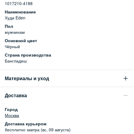
1017210-4188
Наименование
Худи Eden
Пол
мужчинам
Основной цвет
Чёрный
Страна производства
Бангладеш
Материалы и уход
Состав
Доставка
100% хлопок
Уход за изделием
Город
Бережная стирка при температуре не более 30С, химчистка
Москва
запрещена, отбеливание запрещено, машинная сушка
Доставка курьером
запрещена
бесплатно
завтра (вс, 09 августа)