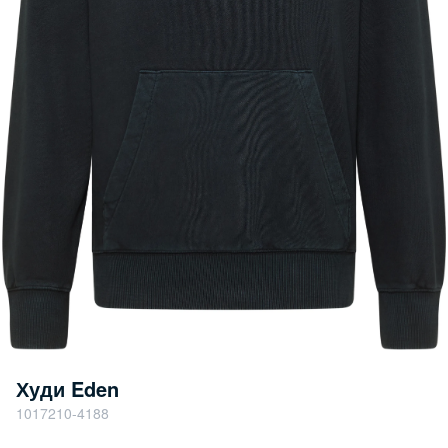
Худи Eden
1017210-4188