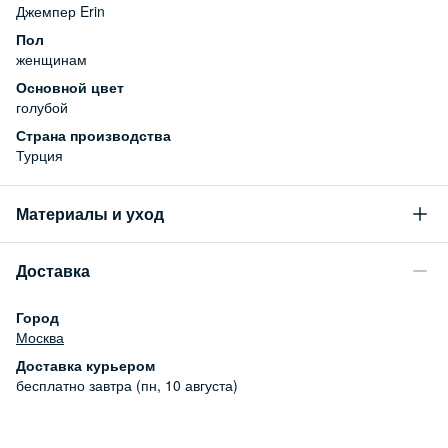
Джемпер Erin
Пол
женщинам
Основной цвет
голубой
Страна производства
Турция
Материалы и уход
Состав
Доставка
50% акрил, 27% полиэстер, 22% шерсть, 1% эластан
Уход за изделием
Город
Бережная стирка при температуре не более 30С, химчистка
Москва
запрещена, отбеливание запрещено, машинная сушка
Доставка курьером
запрещена
бесплатно
завтра (пн, 10 августа)