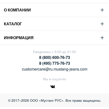
О КОМПАНИИ
Mustang
КАТАЛОГ
Философия
Новая коллекция
Устойчивое развитие
ИНФОРМАЦИЯ
Гид по мужскому дениму
Сотрудничество
Условия продажи
Гид по женскому дениму
Ежедневно с 9:00 до 21:00
Карьера
Политика конфиденциальности
8 (800) 600-76-73
Таблицы размеров
Магазины
8 (495) 775-76-73
Оплата и доставка
customercare@ru.mustang-jeans.com
Обмен и возврат
Мы в соцсетях
© 2017–2026 ООО «Мустанг РУС». Все права защищены.