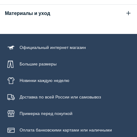
Материалы и уход
Состав
100% хлопок
Уход за изделием
Официальный
интернет магазин
Бережная стирка при температуре не более 30С, химчистка
запрещена, отбеливание запрещено, машинная сушка
запрещена, гладить при низкой температуре до 110С
Большие размеры
Новинки
каждую неделю
Доставка по всей России или самовывоз
Примерка
перед покупкой
Оплата банковскими картами или наличными