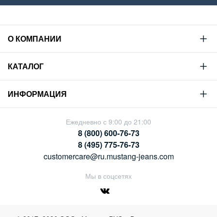
О КОМПАНИИ
Mustang
КАТАЛОГ
Философия
Новая коллекция
Устойчивое развитие
ИНФОРМАЦИЯ
Гид по мужскому дениму
Сотрудничество
Условия продажи
Гид по женскому дениму
Ежедневно с 9:00 до 21:00
Карьера
Политика конфиденциальности
8 (800) 600-76-73
Таблицы размеров
Магазины
8 (495) 775-76-73
Оплата и доставка
customercare@ru.mustang-jeans.com
Обмен и возврат
Мы в соцсетях