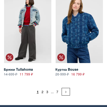
Брюки Tullahoma
Куртка Bouse
14 699
11 799
20 999
16 799
1
2
3
...
7