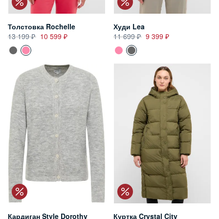
Толстовка Rochelle
Худи Lea
13 199
10 599
11 699
9 399
Кардиган Style Dorothy
Куртка Crystal City