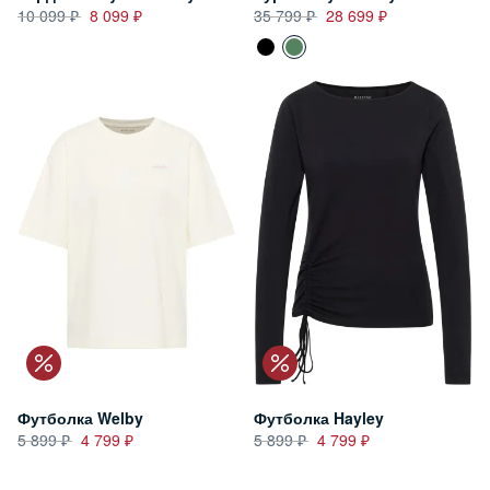
10 099
8 099
35 799
28 699
Футболка Welby
Футболка Hayley
5 899
4 799
5 899
4 799