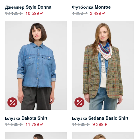
Джемпер Style Donna
Футболка Monroe
13 199
10 599
4 299
3 499
Блузка Dakota Shirt
Блузка Sedana Basic Shirt
14 699
11 799
11 699
9 399