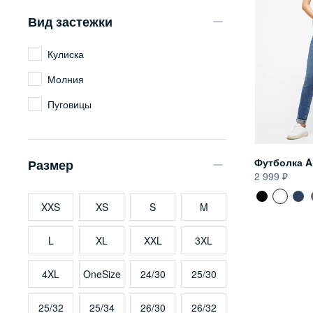
Вид застежки
Кулиска
Молния
Пуговицы
Футболка A
Размер
2 999
XXS
XS
S
M
L
XL
XXL
3XL
4XL
OneSize
24/30
25/30
25/32
25/34
26/30
26/32