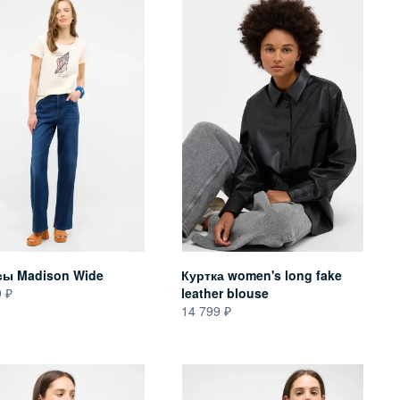
ы Madison Wide
Куртка women's long fake
9
leather blouse
14 799