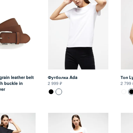
rain leather belt
Футболка Ada
Топ L
th buckle in
2 999
2 799
ver