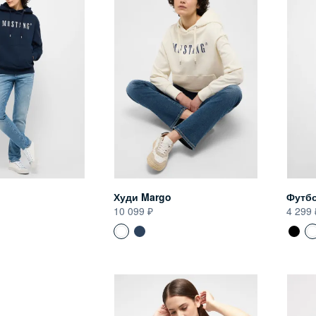
Худи Margo
Футбо
10 099
4 299