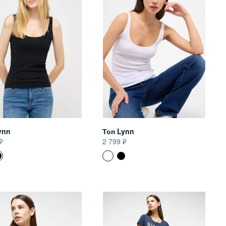
ynn
Топ Lynn
2 799