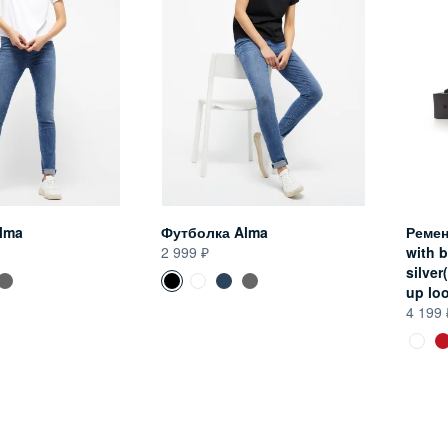
lma
Футболка Alma
Ремен
2 999
with b
silver
up lo
4 199