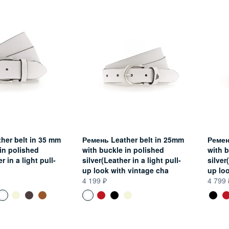
her belt in 35 mm
Ремень Leather belt in 25mm
Ремен
in polished
with buckle in polished
with b
r in a light pull-
silver(Leather in a light pull-
silver
up look with vintage cha
up lo
4 199
4 799