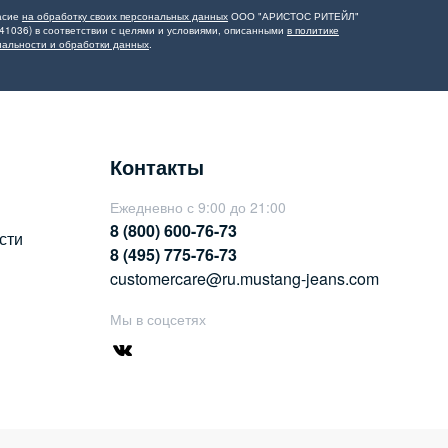
асие
на обработку своих персональных данных
ООО "АРИСТОС РИТЕЙЛ"
41036) в соответствии с целями и условиями, описанными
в политике
альности и обработки данных
.
Контакты
Ежедневно с 9:00 до 21:00
8 (800) 600-76-73
сти
8 (495) 775-76-73
customercare@ru.mustang-jeans.com
Мы в соцсетях