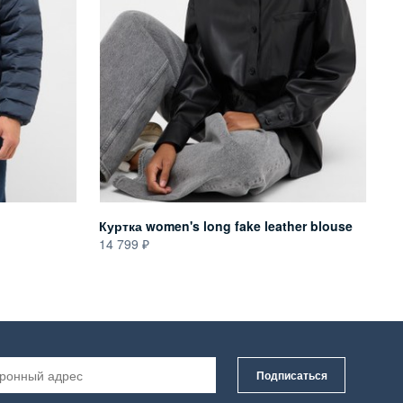
Куртка women's long fake leather blouse
Ку
14 799
22
Подписаться