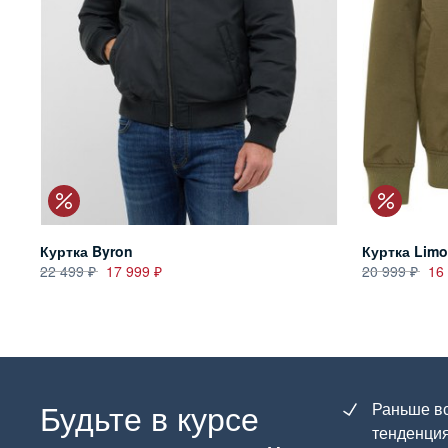
Куртка Byron
Куртка Lim
22 499
17 999
20 999
16
Будьте в курсе
Раньше вс
тенденция