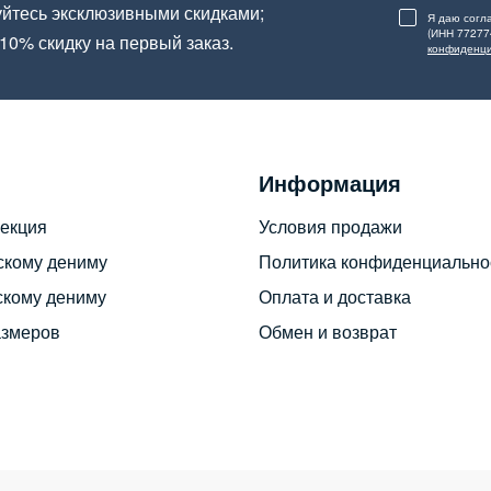
йтесь эксклюзивными скидками;
Я даю согл
(ИНН 77277
10% скидку на первый заказ.
конфиденци
Информация
екция
Условия продажи
скому дениму
Политика конфиденциально
скому дениму
Оплата и доставка
азмеров
Обмен и возврат