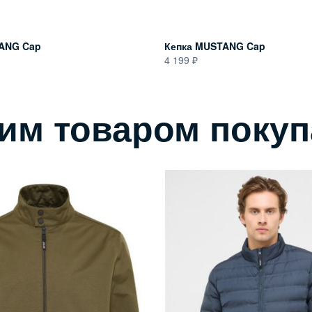
ANG Cap
Кепка MUSTANG Cap
4 199
тим товаром поку