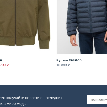
on
Куртка Creston
 799
16 399
ех получайте новости о последних
х в мире моды;