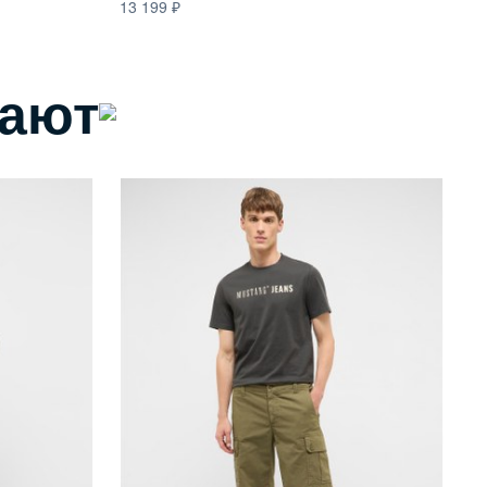
13 199
13
пают