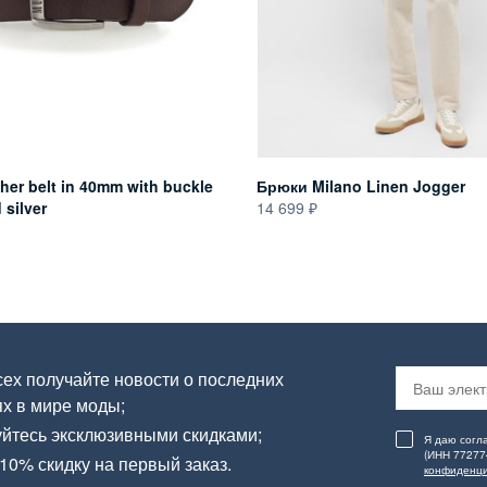
her belt in 40mm with buckle
Брюки Milano Linen Jogger
 silver
14 699
ех получайте новости о последних
х в мире моды;
йтесь эксклюзивными скидками;
Я даю согл
(ИНН 77277
10% скидку на первый заказ.
конфиденци