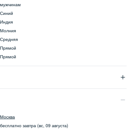
мужчинам
Синий
Индия
Молния
Средняя
Прямой
Прямой
84% хлопок, 14% полиэстер, 2% эластан
Бережная стирка при температуре не более 30С, химчистка
запрещена, отбеливание запрещено, машинная сушка
запрещена
Москва
бесплатно
завтра (вс, 09 августа)