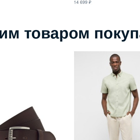
14 699
тим товаром поку