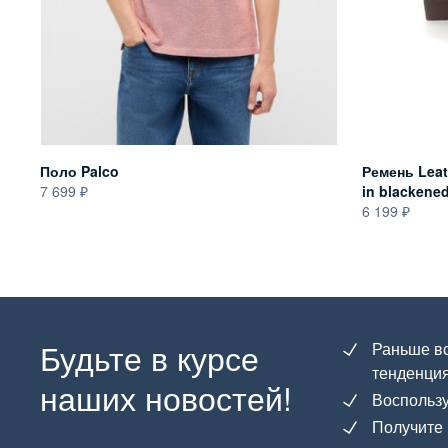
Поло Palco
Ремень Leat
7 699
in blackened
6 199
Будьте в курсе
Раньше вс
тенденция
наших новостей!
Воспользу
Получите 