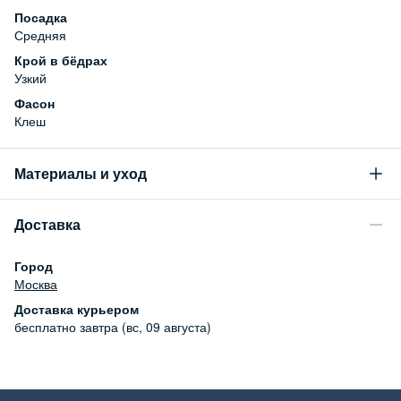
Посадка
Средняя
Крой в бёдрах
Узкий
Фасон
Клеш
Материалы и уход
Состав
Доставка
99% хлопок, 1% эластан
Уход за изделием
Город
Бережная стирка при температуре не более 30С, химчистка
Москва
запрещена, отбеливание запрещено, машинная сушка
Доставка курьером
запрещена
бесплатно
завтра (вс, 09 августа)