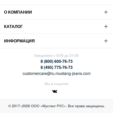
О КОМПАНИИ
Mustang
КАТАЛОГ
Философия
Новая коллекция
Устойчивое развитие
ИНФОРМАЦИЯ
Гид по мужскому дениму
Сотрудничество
Условия продажи
Гид по женскому дениму
Ежедневно с 9:00 до 21:00
Карьера
Политика конфиденциальности
8 (800) 600-76-73
Таблицы размеров
Магазины
8 (495) 775-76-73
Оплата и доставка
customercare@ru.mustang-jeans.com
Обмен и возврат
Мы в соцсетях
© 2017–2026 ООО «Мустанг РУС». Все права защищены.