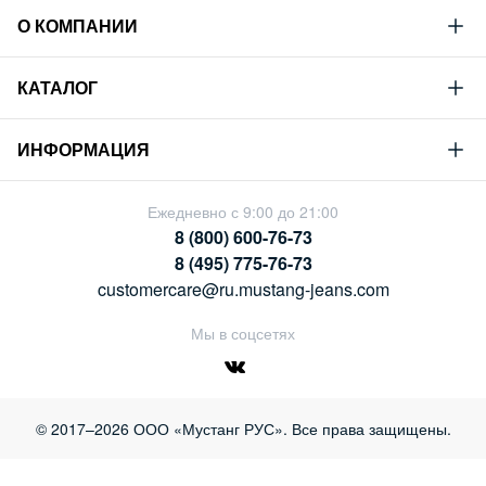
О КОМПАНИИ
Mustang
КАТАЛОГ
Философия
Новая коллекция
Устойчивое развитие
ИНФОРМАЦИЯ
Гид по мужскому дениму
Сотрудничество
Условия продажи
Гид по женскому дениму
Ежедневно с 9:00 до 21:00
Карьера
Политика конфиденциальности
8 (800) 600-76-73
Таблицы размеров
Магазины
8 (495) 775-76-73
Оплата и доставка
customercare@ru.mustang-jeans.com
Обмен и возврат
Мы в соцсетях
© 2017–2026 ООО «Мустанг РУС». Все права защищены.