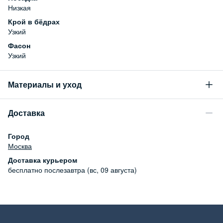
Низкая
Крой в бёдрах
Узкий
Фасон
Узкий
Материалы и уход
Состав
Доставка
99% хлопок, 1% эластан
Уход за изделием
Город
Бережная стирка при температуре не более 30С, химчистка
Москва
запрещена, отбеливание запрещено, машинная сушка
Доставка курьером
запрещена
бесплатно
послезавтра (вс, 09 августа)