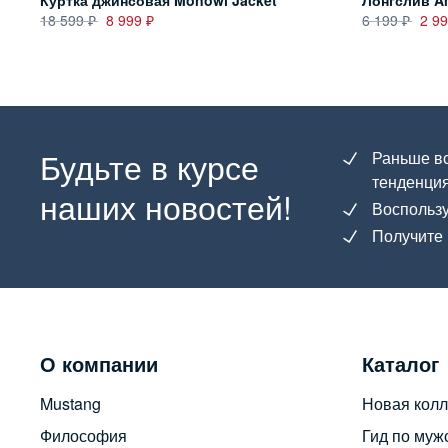
Куртка джинсовая Monowi Jacket
Лонгслив Am
18 599
8 999
6 199
2 9
Будьте в курсе
Раньше вс
тенденция
наших новостей!
Воспользу
Получите 
О компании
Каталог
Mustang
Новая колл
Философия
Гид по муж