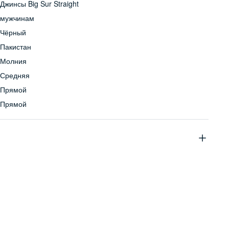
Джинсы Big Sur Straight
мужчинам
Чёрный
Пакистан
Молния
Средняя
Прямой
Прямой
99% хлопок, 1% эластан
Бережная стирка при температуре не более 30С, химчистка
запрещена, отбеливание запрещено, машинная сушка
запрещена