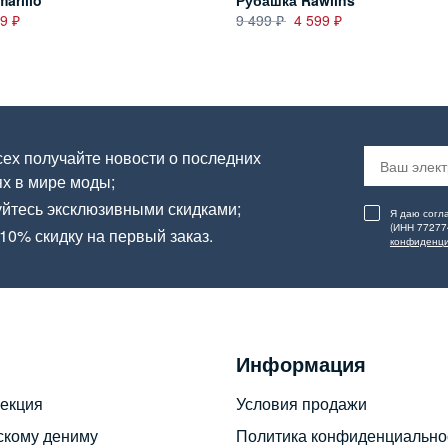
arillo
Рубашка Rawlins
99
9 499
4 599
ех получайте новости о последних
х в мире моды;
йтесь эксклюзивными скидками;
Я даю согл
(ИНН 77277
10% скидку на первый заказ.
конфиденци
Информация
екция
Условия продажи
скому дениму
Политика конфиденциально