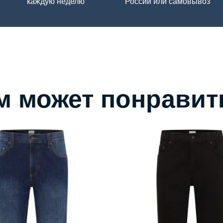
каждую неделю
России или самовывоз
м может понравит