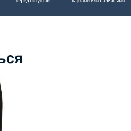
перед покупкой
картами или наличными
ься