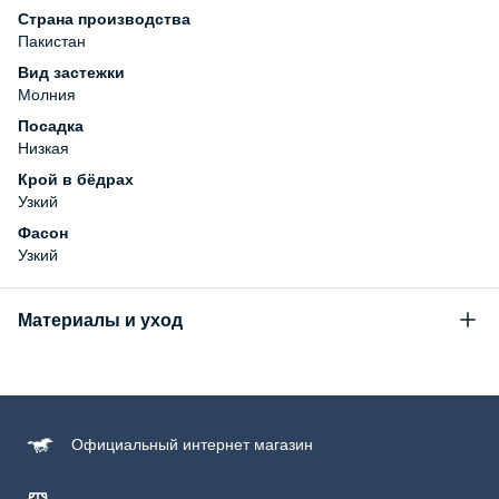
Страна производства
Пакистан
Вид застежки
Молния
Посадка
Низкая
Крой в бёдрах
Узкий
Фасон
Узкий
Материалы и уход
Состав
99% хлопок, 1% эластан
Уход за изделием
Официальный
интернет магазин
Бережная стирка при температуре не более 30С, химчистка
запрещена, отбеливание запрещено, машинная сушка
запрещена