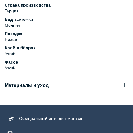
Страна производства
Турция
Вид застежки
Молния
Посадка
Низкая
Крой в бёдрах
Узкий
Фасон
Узкий
Материалы и уход
Состав
99% хлопок, 1% эластан
Уход за изделием
Официальный
интернет магазин
Бережная стирка при температуре не более 30С, химчистка
запрещена, отбеливание запрещено, машинная сушка
запрещена