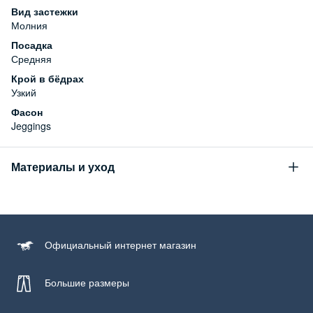
Вид застежки
Молния
Посадка
Средняя
Крой в бёдрах
Узкий
Фасон
Jeggings
Материалы и уход
Состав
98% хлопок, 2% эластан
Уход за изделием
Официальный
интернет магазин
Бережная стирка при температуре не более 30С, химчистка
запрещена, отбеливание запрещено, машинная сушка
запрещена, гладить при низкой температуре до 110С
Большие размеры