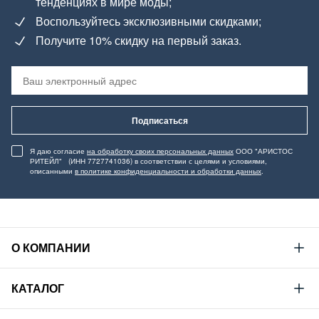
тенденциях в мире моды;
Воспользуйтесь эксклюзивными скидками;
Получите 10% скидку на первый заказ.
Подписаться
Я даю согласие
на обработку своих персональных данных
ООО "АРИСТОС
РИТЕЙЛ" (ИНН 7727741036) в соответствии с целями и условиями,
описанными
в политике конфиденциальности и обработки данных
.
О КОМПАНИИ
Mustang
КАТАЛОГ
Философия