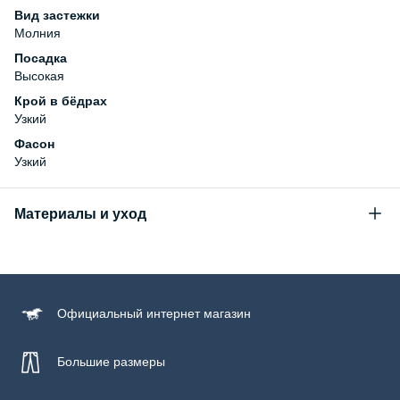
Вид застежки
Молния
Посадка
Высокая
Крой в бёдрах
Узкий
Фасон
Узкий
Материалы и уход
Состав
78% хлопок, 21% полиэстер, 1% эластан
Уход за изделием
Официальный
интернет магазин
Бережная стирка при температуре не более 30С, химчистка
запрещена, отбеливание запрещено, машинная сушка
запрещена, гладить при низкой температуре до 110С
Большие размеры