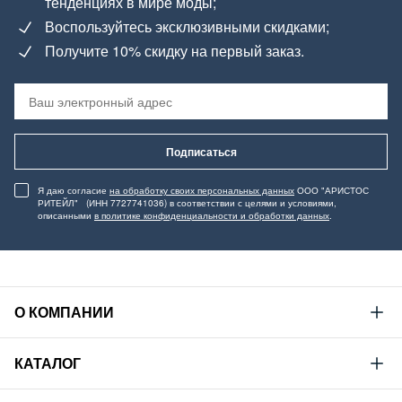
тенденциях в мире моды;
Воспользуйтесь эксклюзивными скидками;
Получите 10% скидку на первый заказ.
Подписаться
Я даю согласие
на обработку своих персональных данных
ООО "АРИСТОС
РИТЕЙЛ" (ИНН 7727741036) в соответствии с целями и условиями,
описанными
в политике конфиденциальности и обработки данных
.
О КОМПАНИИ
Mustang
КАТАЛОГ
Философия