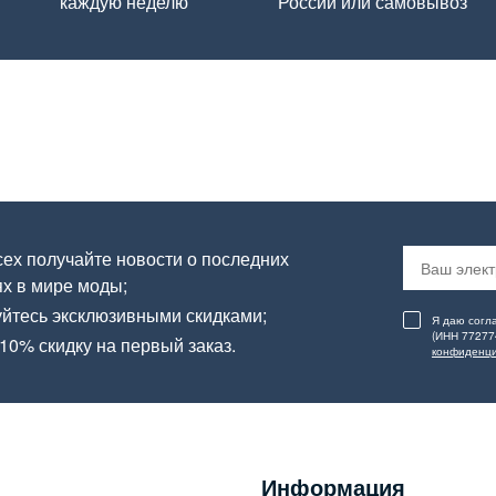
каждую неделю
России или самовывоз
ех получайте новости о последних
х в мире моды;
йтесь эксклюзивными скидками;
Я даю согл
(ИНН 77277
10% скидку на первый заказ.
конфиденци
Информация