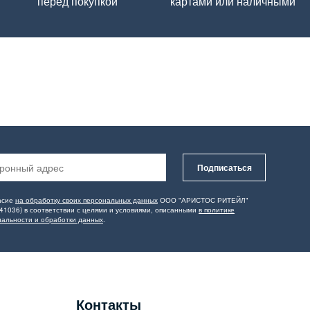
перед покупкой
картами или наличными
Подписаться
асие
на обработку своих персональных данных
ООО "АРИСТОС РИТЕЙЛ"
41036) в соответствии с целями и условиями, описанными
в политике
альности и обработки данных
.
Контакты