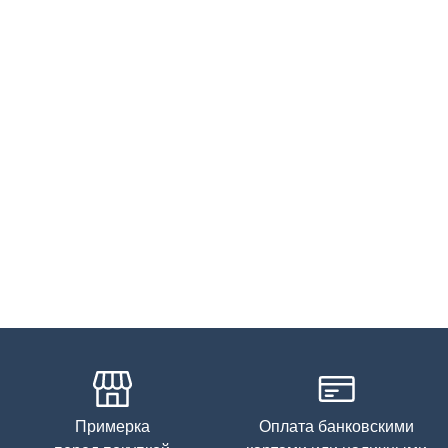
запрещена, гладить при низкой температуре до 110С
Примерка
Оплата банковскими