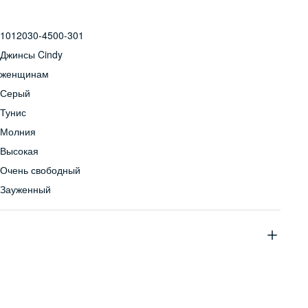
1012030-4500-301
Джинсы Cindy
женщинам
Серый
Тунис
Молния
Высокая
Очень свободный
Зауженный
100% хлопок
Бережная стирка при температуре не более 30С, химчистка
запрещена, отбеливание запрещено, машинная сушка