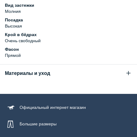
Вид застежки
Молния
Посадка
Высокая
Крой в бёдрах
Очень свободный
Фасон
Прямой
Материалы и уход
Состав
95% хлопок, 3% эластомультиэстер, 2% эластан
Уход за изделием
Официальный
интернет магазин
Бережная стирка при температуре не более 30С, химчистка
запрещена, отбеливание запрещено, машинная сушка
запрещена, гладить при низкой температуре до 110С
Большие размеры