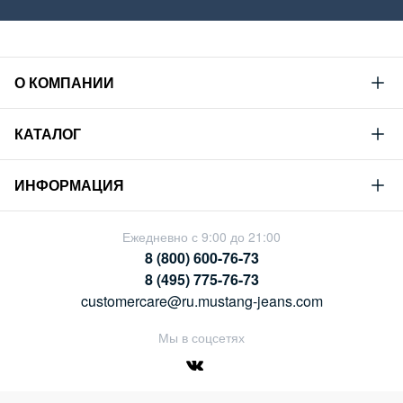
О КОМПАНИИ
Mustang
КАТАЛОГ
Философия
Новая коллекция
Устойчивое развитие
ИНФОРМАЦИЯ
Гид по мужскому дениму
Сотрудничество
Условия продажи
Гид по женскому дениму
Ежедневно с 9:00 до 21:00
Карьера
Политика конфиденциальности
8 (800) 600-76-73
Таблицы размеров
Магазины
8 (495) 775-76-73
Оплата и доставка
customercare@ru.mustang-jeans.com
Обмен и возврат
Мы в соцсетях