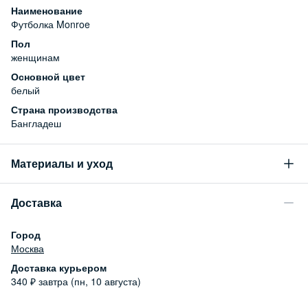
Наименование
Футболка Monroe
Пол
женщинам
Основной цвет
белый
Страна производства
Бангладеш
Материалы и уход
Состав
Доставка
100% хлопок
Уход за изделием
Город
Бережная стирка при температуре не более 30С, химчистка
Москва
запрещена, отбеливание запрещено, машинная сушка
Доставка курьером
запрещена
340
₽
завтра (пн, 10 августа)