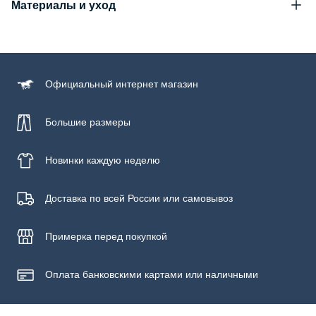
Материалы и уход
Состав
100% хлопок
Уход за изделием
Официальный
интернет магазин
Бережная стирка при температуре не более 30С, химчистка
запрещена, отбеливание запрещено, машинная сушка
запрещена
Большие размеры
Новинки
каждую неделю
Доставка по всей России или самовывоз
Примерка
перед покупкой
Оплата банковскими картами или наличными