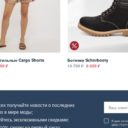
тильные Cargo Shorts
Ботинки Schnrbooty
899
13 799
6 699
ех получайте новости о последних
х в мире моды;
йтесь эксклюзивными скидками;
Я даю согл
(ИНН 77277
10% скидку на первый заказ.