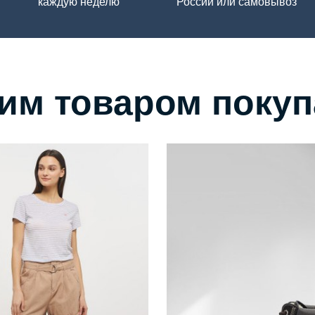
каждую неделю
России или самовывоз
тим товаром поку