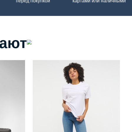
перед покупкой
картами или наличными
пают