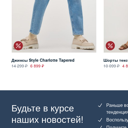
Джинсы Style Charlotte Tapered
Шорты текс
14 299
6 899
10 099
4 
Будьте в курсе
Раньше вс
тенденция
наших новостей!
Воспользу
Получите 