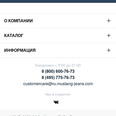
О КОМПАНИИ
Mustang
КАТАЛОГ
Философия
Новая коллекция
Устойчивое развитие
ИНФОРМАЦИЯ
Гид по мужскому дениму
Сотрудничество
Условия продажи
Гид по женскому дениму
Ежедневно с 9:00 до 21:00
Карьера
Политика конфиденциальности
8 (800) 600-76-73
Таблицы размеров
Магазины
8 (495) 775-76-73
Оплата и доставка
customercare@ru.mustang-jeans.com
Обмен и возврат
Мы в соцсетях