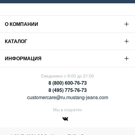
О КОМПАНИИ
Mustang
КАТАЛОГ
Философия
Новая коллекция
Устойчивое развитие
ИНФОРМАЦИЯ
Гид по мужскому дениму
Сотрудничество
Условия продажи
Гид по женскому дениму
Ежедневно с 9:00 до 21:00
Карьера
Политика конфиденциальности
8 (800) 600-76-73
Таблицы размеров
Магазины
8 (495) 775-76-73
Оплата и доставка
customercare@ru.mustang-jeans.com
Обмен и возврат
Мы в соцсетях