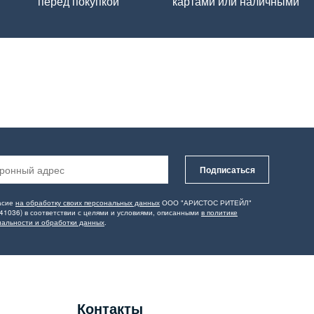
перед покупкой
картами или наличными
Подписаться
асие
на обработку своих персональных данных
ООО "АРИСТОС РИТЕЙЛ"
41036) в соответствии с целями и условиями, описанными
в политике
альности и обработки данных
.
Контакты