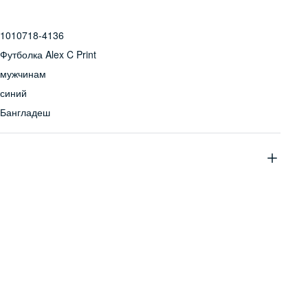
1010718-4136
Футболка Alex C Print
мужчинам
синий
Бангладеш
100% хлопок