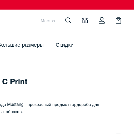
Москва
Большие размеры
Скидки
C Print
нда Mustang - прекрасный предмет гардероба для
х образов.