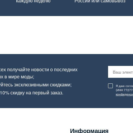
каждую неделю
России или самовывоз
ех получайте новости о последних
х в мире моды;
йтесь эксклюзивными скидками;
Я даю согл
(ИНН 77277
10% скидку на первый заказ.
конфиденци
Информация