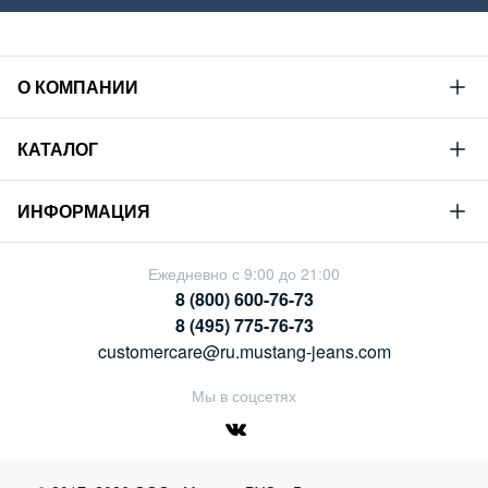
О КОМПАНИИ
Mustang
КАТАЛОГ
Философия
Новая коллекция
Устойчивое развитие
ИНФОРМАЦИЯ
Гид по мужскому дениму
Сотрудничество
Условия продажи
Гид по женскому дениму
Ежедневно с 9:00 до 21:00
Карьера
Политика конфиденциальности
8 (800) 600-76-73
Таблицы размеров
Магазины
8 (495) 775-76-73
Оплата и доставка
customercare@ru.mustang-jeans.com
Обмен и возврат
Мы в соцсетях