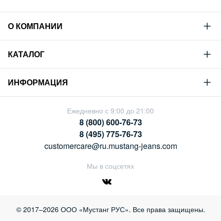
О КОМПАНИИ
Mustang
КАТАЛОГ
Философия
Новая коллекция
Устойчивое развитие
ИНФОРМАЦИЯ
Гид по мужскому дениму
Сотрудничество
Условия продажи
Гид по женскому дениму
Ежедневно с 9:00 до 21:00
Карьера
Политика конфиденциальности
8 (800) 600-76-73
Таблицы размеров
Магазины
8 (495) 775-76-73
Оплата и доставка
customercare@ru.mustang-jeans.com
Обмен и возврат
Мы в соцсетях
© 2017–2026 ООО «Мустанг РУС». Все права защищены.