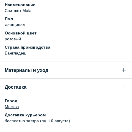
Наименование
Свитшот Mala
Пол
женщинам
Основной цвет
розовый
Страна производства
Бангладеш
Материалы и уход
Состав
Доставка
100% хлопок
Уход за изделием
Город
Бережная стирка при температуре не более 30С, химчистка
Москва
запрещена, отбеливание запрещено, машинная сушка
Доставка курьером
запрещена
бесплатно
завтра (пн, 10 августа)