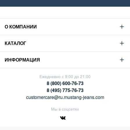
О КОМПАНИИ
Mustang
КАТАЛОГ
Философия
Новая коллекция
Устойчивое развитие
ИНФОРМАЦИЯ
Гид по мужскому дениму
Сотрудничество
Условия продажи
Гид по женскому дениму
Ежедневно с 9:00 до 21:00
Карьера
Политика конфиденциальности
8 (800) 600-76-73
Таблицы размеров
Магазины
8 (495) 775-76-73
Оплата и доставка
customercare@ru.mustang-jeans.com
Обмен и возврат
Мы в соцсетях