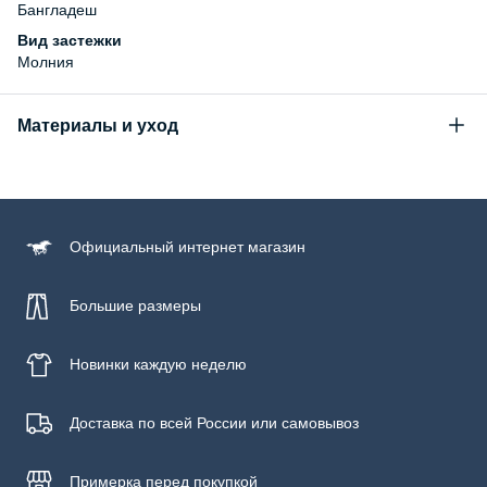
Бангладеш
Вид застежки
Молния
Материалы и уход
Состав
100% хлопок
Уход за изделием
Официальный
интернет магазин
Бережная стирка при температуре не более 30С, химчистка
запрещена, отбеливание запрещено, машинная сушка
запрещена
Большие размеры
Новинки
каждую неделю
Доставка по всей России или самовывоз
Примерка
перед покупкой