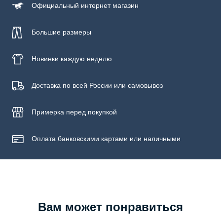
Официальный
интернет магазин
Уход за изделием
Бережная стирка при температуре не более 30С, химчистка
запрещена, отбеливание запрещено, машинная сушка
Большие размеры
запрещена, гладить при низкой температуре до 110С
Новинки
каждую неделю
Доставка по всей России или самовывоз
Примерка
перед покупкой
Оплата банковскими картами или наличными
Вам может понравиться