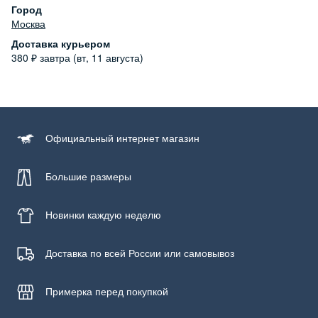
Уход за изделием
Город
Бережная стирка при температуре не более 30С, химчистка
Москва
запрещена, отбеливание запрещено, машинная сушка
Доставка курьером
запрещена
380
₽
завтра (вт, 11 августа)
Официальный
интернет магазин
Большие размеры
Новинки
каждую неделю
Доставка по всей России или самовывоз
Примерка
перед покупкой