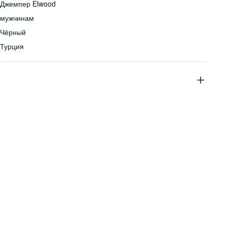
Джемпер Elwood
мужчинам
Чёрный
Турция
67% ацетат, 20% вискоза, 13% полиэстер
Бережная стирка при температуре не более 30С, химчистка
запрещена, отбеливание запрещено, машинная сушка
запрещена