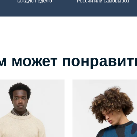
каждую неделю
России или самовывоз
м может понравит