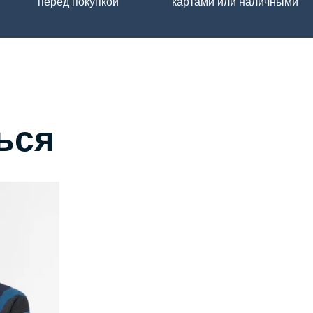
перед покупкой
картами или наличными
ься