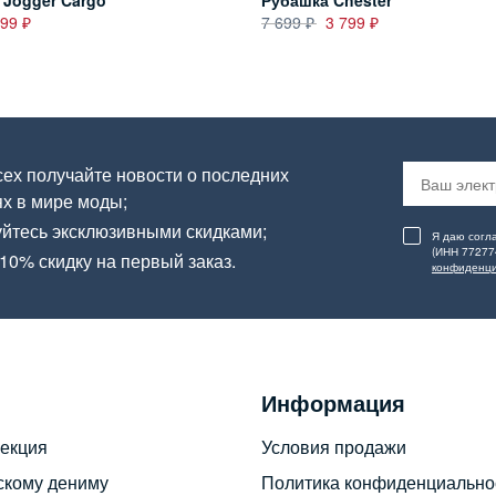
 Jogger Cargo
Рубашка Chester
699
7 699
3 799
ех получайте новости о последних
х в мире моды;
йтесь эксклюзивными скидками;
Я даю согл
(ИНН 77277
10% скидку на первый заказ.
конфиденци
Информация
екция
Условия продажи
скому дениму
Политика конфиденциально