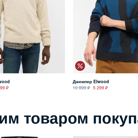
wood
Джемпер Elwood
399
10 899
5 299
тим товаром поку