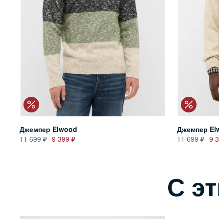
Джемпер Elwood
Джемпер El
11 699
9 399
11 699
9 
С э