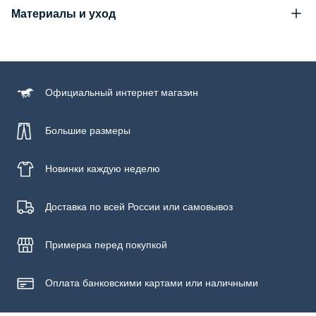
Материалы и уход
Состав
55% акрил, 24% шерсть, 19% полиэстер, 2% эластан
Уход за изделием
Официальный
интернет магазин
Бережная стирка при температуре не более 30С, химчистка
запрещена, отбеливание запрещено, машинная сушка
запрещена
Большие размеры
Новинки
каждую неделю
Доставка по всей России или самовывоз
Примерка
перед покупкой
Оплата банковскими картами или наличными