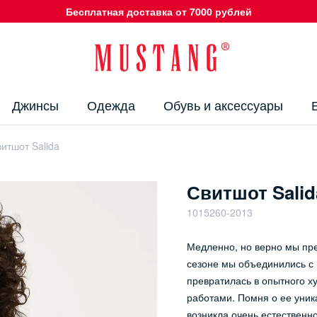
Бесплатная доставка от 7000 рублей
Джинсы
Одежда
Обувь и аксессуары
итшот Salida
Свитшот Salid
1015260-2013
Медленно, но верно мы пр
сезоне мы объединились с 
превратилась в опытного 
работами. Помня о ее уник
возникла очень естественн