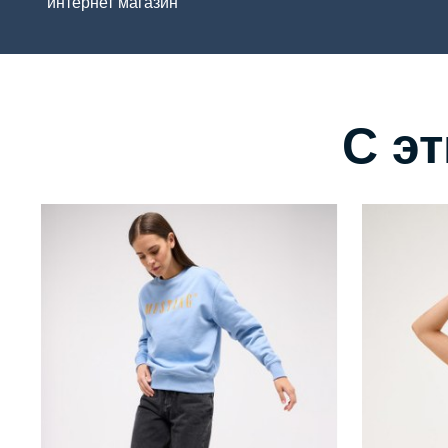
интернет магазин
С э