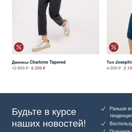
Джинсы Charlotte Tapered
Топ Josephi
12 899
6 299
4 399
2 1
Будьте в курсе
Раньше вс
тенденция
наших новостей!
Воспользу
Получите 