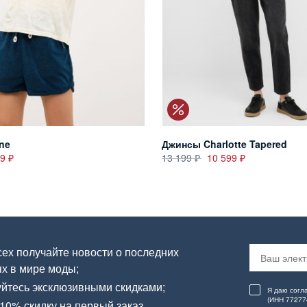
ne
Джинсы Charlotte Tapered
99
13 199
10 599
ех получайте новости о последних
х в мире моды;
йтесь эксклюзивными скидками;
Я даю согл
(ИНН 77277
10% скидку на первый заказ.