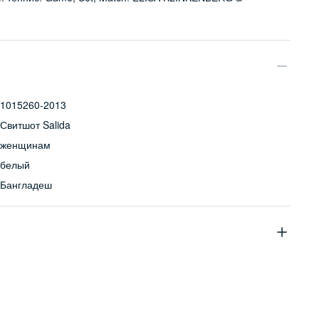
1015260-2013
Свитшот Salida
женщинам
белый
Бангладеш
100% хлопок
Бережная стирка при температуре не более 30С, химчистка
запрещена, отбеливание запрещено, машинная сушка