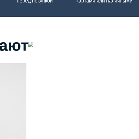
перед покупкой
картами или наличными
пают