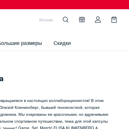
Москва
Большие размеры
Скидки
a
евращаемся в настоящих коллаборационистов! В этом
Элизой Клинкенберг, бывшей теннисисткой, которая
художника. Мы очарованы ее красочными, но вдумчивыми
альном спортивном путешествии, тема для этой капсулы
о: теннис! Game, Set, Match! ELISA KLINKENBERG &