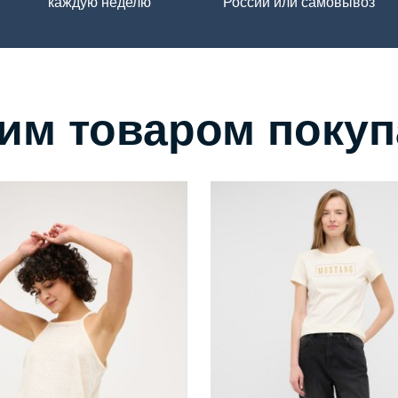
каждую неделю
России или самовывоз
тим товаром поку