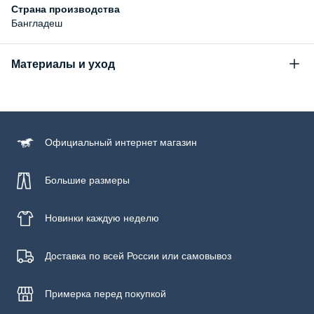
Страна производства
Бангладеш
Материалы и уход
Состав
100% хлопок
Уход за изделием
Официальный
интернет магазин
Бережная стирка при температуре не более 30С, химчистка
запрещена, отбеливание запрещено, машинная сушка
запрещена, гладить при низкой температуре до 110С
Большие размеры
Новинки
каждую неделю
Доставка по всей России или самовывоз
Примерка
перед покупкой