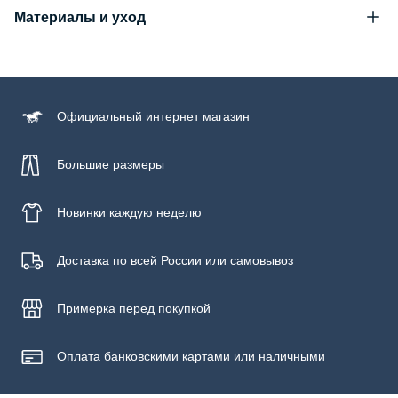
Материалы и уход
Состав
100% хлопок
Уход за изделием
Официальный
интернет магазин
Бережная стирка при температуре не более 30С, химчистка
запрещена, отбеливание запрещено, машинная сушка
запрещена
Большие размеры
Новинки
каждую неделю
Доставка по всей России или самовывоз
Примерка
перед покупкой
Оплата банковскими картами или наличными