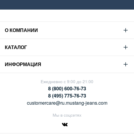
О КОМПАНИИ
Mustang
КАТАЛОГ
Философия
Новая коллекция
Устойчивое развитие
ИНФОРМАЦИЯ
Гид по мужскому дениму
Сотрудничество
Условия продажи
Гид по женскому дениму
Ежедневно с 9:00 до 21:00
Карьера
Политика конфиденциальности
8 (800) 600-76-73
Таблицы размеров
Магазины
8 (495) 775-76-73
Оплата и доставка
customercare@ru.mustang-jeans.com
Обмен и возврат
Мы в соцсетях