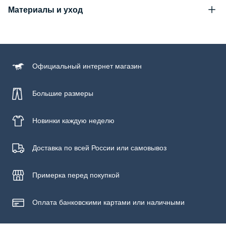
Материалы и уход
Состав
100% хлопок
Уход за изделием
Официальный
интернет магазин
Бережная стирка при температуре не более 30С, химчистка
запрещена, отбеливание запрещено, машинная сушка
запрещена, гладить при низкой температуре до 110С
Большие размеры
Новинки
каждую неделю
Доставка по всей России или самовывоз
Примерка
перед покупкой
Оплата банковскими картами или наличными