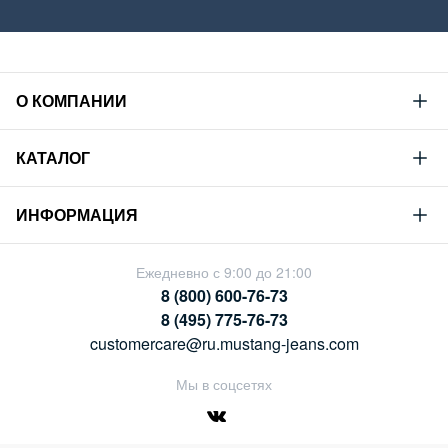
О КОМПАНИИ
Mustang
КАТАЛОГ
Философия
Новая коллекция
Устойчивое развитие
ИНФОРМАЦИЯ
Гид по мужскому дениму
Сотрудничество
Условия продажи
Гид по женскому дениму
Ежедневно с 9:00 до 21:00
Карьера
Политика конфиденциальности
8 (800) 600-76-73
Таблицы размеров
Магазины
8 (495) 775-76-73
Оплата и доставка
customercare@ru.mustang-jeans.com
Обмен и возврат
Мы в соцсетях