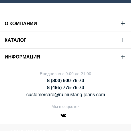
О КОМПАНИИ
Mustang
КАТАЛОГ
Философия
Новая коллекция
Устойчивое развитие
ИНФОРМАЦИЯ
Гид по мужскому дениму
Сотрудничество
Условия продажи
Гид по женскому дениму
Ежедневно с 9:00 до 21:00
Карьера
Политика конфиденциальности
8 (800) 600-76-73
Таблицы размеров
Магазины
8 (495) 775-76-73
Оплата и доставка
customercare@ru.mustang-jeans.com
Обмен и возврат
Мы в соцсетях