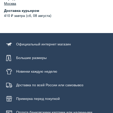
Бережная стирка при температуре не более 30С, химчистка
Москва
запрещена, отбеливание запрещено, машинная сушка
Доставка курьером
запрещена
410
₽
завтра (сб, 08 августа)
Официальный
интернет магазин
Большие размеры
Новинки
каждую неделю
Доставка по всей России или самовывоз
Примерка
перед покупкой
Оплата банковскими картами или наличными