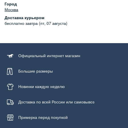
Уход за изделием
Город
Бережная стирка при температуре не более 30С, химчистка
Москва
запрещена, отбеливание запрещено, машинная сушка
Доставка курьером
запрещена
бесплатно
завтра (пт, 07 августа)
Официальный
интернет магазин
Большие размеры
Новинки
каждую неделю
Доставка по всей России или самовывоз
Примерка
перед покупкой