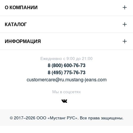
О КОМПАНИИ
Mustang
КАТАЛОГ
Философия
Новая коллекция
Устойчивое развитие
ИНФОРМАЦИЯ
Гид по мужскому дениму
Сотрудничество
Условия продажи
Гид по женскому дениму
Ежедневно с 9:00 до 21:00
Карьера
Политика конфиденциальности
8 (800) 600-76-73
Таблицы размеров
Магазины
8 (495) 775-76-73
Оплата и доставка
customercare@ru.mustang-jeans.com
Обмен и возврат
Мы в соцсетях
© 2017–2026 ООО «Мустанг РУС». Все права защищены.