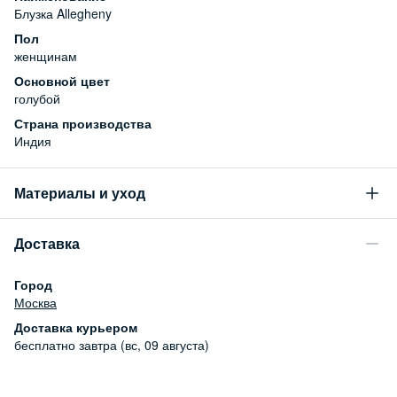
Блузка Allegheny
Пол
женщинам
Основной цвет
голубой
Страна производства
Индия
Материалы и уход
Состав
Доставка
97% хлопок, 3% эластан
Уход за изделием
Город
Бережная стирка при температуре не более 30С, химчистка
Москва
запрещена, отбеливание запрещено, машинная сушка
Доставка курьером
запрещена
бесплатно
завтра (вс, 09 августа)